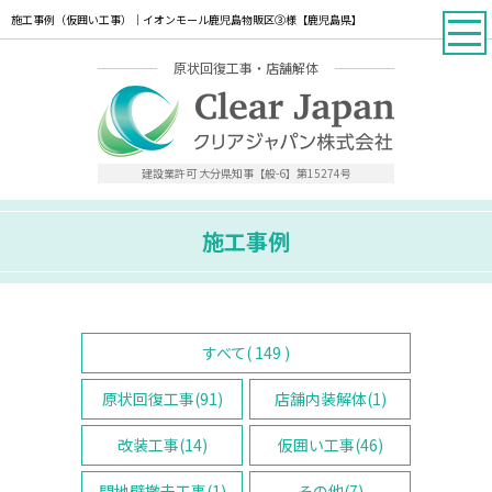
施工事例（仮囲い工事）｜イオンモール鹿児島物販区③様【鹿児島県】
原状回復工事・店舗解体
建設業許可 大分県知事【般-6】第15274号
施工事例
すべて( 149 )
原状回復工事(91)
店舗内装解体(1)
改装工事(14)
仮囲い工事(46)
間地壁撤去工事(1)
その他(7)