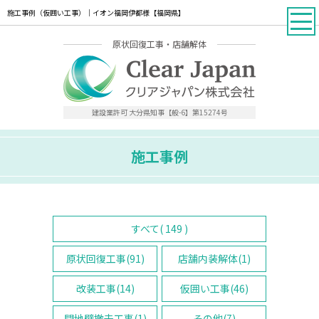
施工事例（仮囲い工事）｜イオン福岡伊都様【福岡県】
原状回復工事・店舗解体
建設業許可 大分県知事【般-6】第15274号
施工事例
すべて( 149 )
原状回復工事(91)
店舗内装解体(1)
改装工事(14)
仮囲い工事(46)
間地壁撤去工事(1)
その他(7)